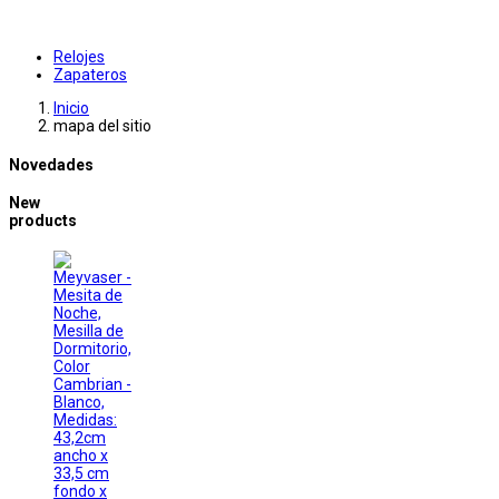
Relojes
Zapateros
Inicio
mapa del sitio
Novedades
New
products