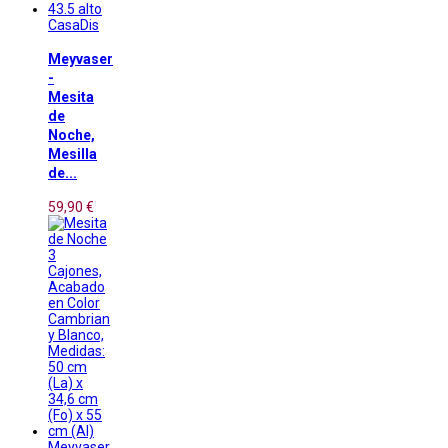
CasaDis
Meyvaser
-
Mesita
de
Noche,
Mesilla
de...
59,90 €
Meyvaser