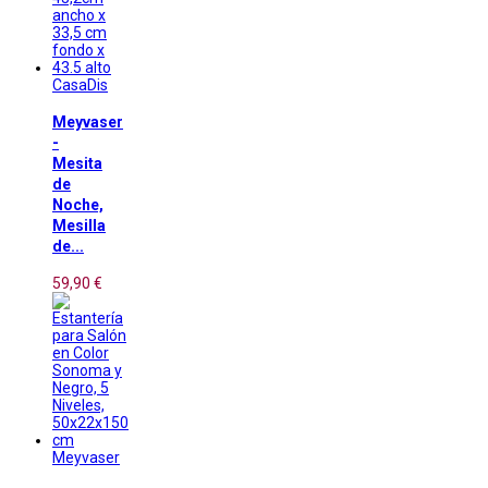
CasaDis
Meyvaser
-
Mesita
de
Noche,
Mesilla
de...
59,90 €
Meyvaser