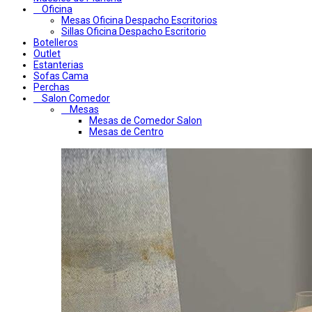
Oficina
Mesas Oficina Despacho Escritorios
Sillas Oficina Despacho Escritorio
Botelleros
Outlet
Estanterias
Sofas Cama
Perchas
Salon Comedor
Mesas
Mesas de Comedor Salon
Mesas de Centro