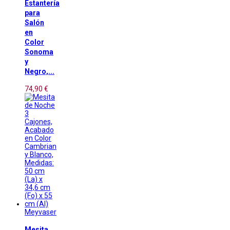
Estantería
para
Salón
en
Color
Sonoma
y
Negro,...
74,90 €
Meyvaser
Mesita