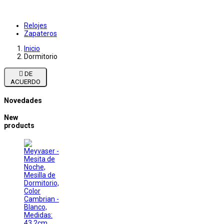
Relojes
Zapateros
Inicio
Dormitorio

DE
ACUERDO
Novedades
New
products