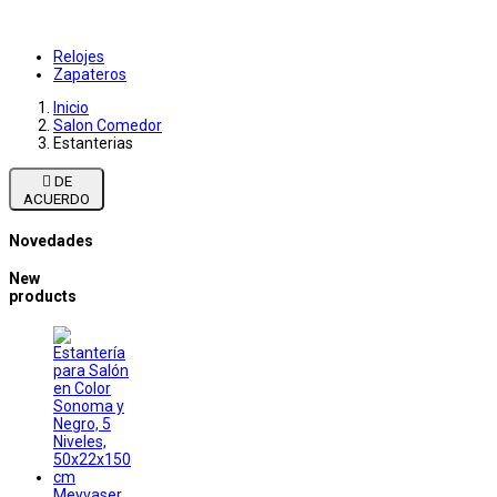
Relojes
Zapateros
Inicio
Salon Comedor
Estanterias

DE
ACUERDO
Novedades
New
products
Meyvaser