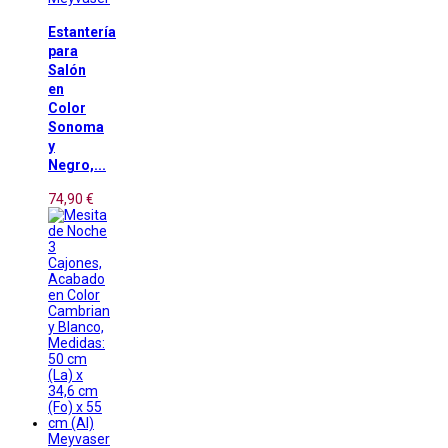
Estantería
para
Salón
en
Color
Sonoma
y
Negro,...
74,90 €
Meyvaser