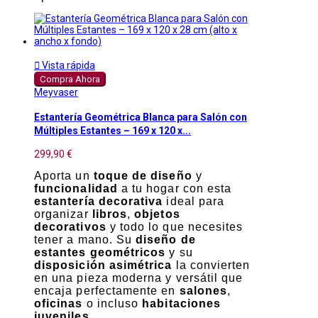

Vista rápida
Compra Ahora
Meyvaser
Estantería Geométrica Blanca para Salón con
Múltiples Estantes – 169 x 120 x...
299,90 €
Aporta un
toque de diseño
y
funcionalidad
a tu hogar con esta
estantería decorativa
ideal para
organizar
libros
,
objetos
decorativos
y todo lo que necesites
tener a mano. Su
diseño de
estantes geométricos
y su
disposición asimétrica
la convierten
en una pieza moderna y versátil que
encaja perfectamente en
salones
,
oficinas
o incluso
habitaciones
juveniles
.