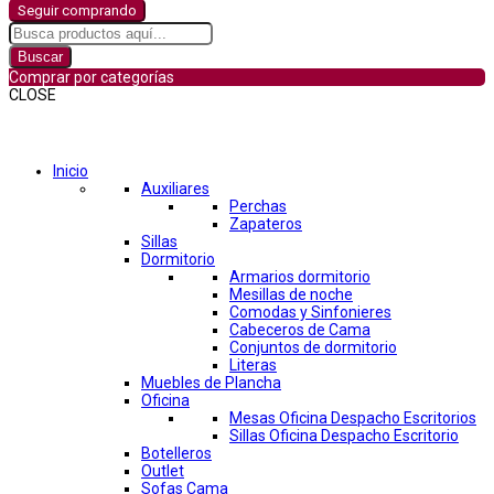
Seguir comprando
Buscar
Comprar por categorías
CLOSE
Comprar por categorías
Inicio
Auxiliares
Perchas
Zapateros
Sillas
Dormitorio
Armarios dormitorio
Mesillas de noche
Comodas y Sinfonieres
Cabeceros de Cama
Conjuntos de dormitorio
Literas
Muebles de Plancha
Oficina
Mesas Oficina Despacho Escritorios
Sillas Oficina Despacho Escritorio
Botelleros
Outlet
Sofas Cama