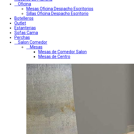
Oficina
Mesas Oficina Despacho Escritorios
Sillas Oficina Despacho Escritorio
Botelleros
Outlet
Estanterias
Sofas Cama
Perchas
Salon Comedor
Mesas
Mesas de Comedor Salon
Mesas de Centro