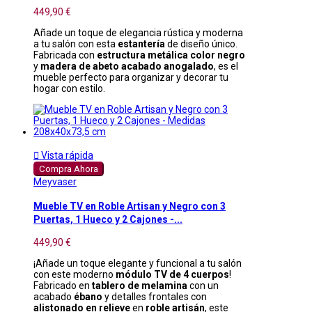
449,90 €
Añade un toque de elegancia rústica y moderna
a tu salón con esta
estantería
de diseño único.
Fabricada con
estructura metálica color negro
y
madera de abeto acabado anogalado
, es el
mueble perfecto para organizar y decorar tu
hogar con estilo.

Vista rápida
Compra Ahora
Meyvaser
Mueble TV en Roble Artisan y Negro con 3
Puertas, 1 Hueco y 2 Cajones -...
449,90 €
¡Añade un toque elegante y funcional a tu salón
con este moderno
módulo TV de 4 cuerpos
!
Fabricado en
tablero de melamina
con un
acabado
ébano
y detalles frontales con
alistonado en relieve
en
roble artisán
, este