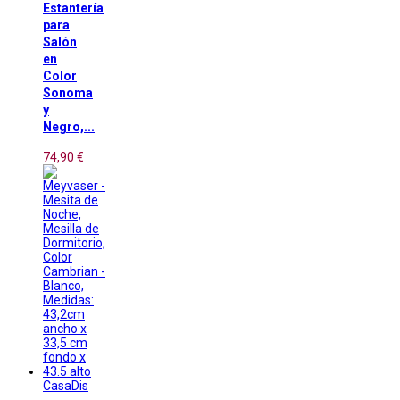
Estantería
para
Salón
en
Color
Sonoma
y
Negro,...
74,90 €
CasaDis