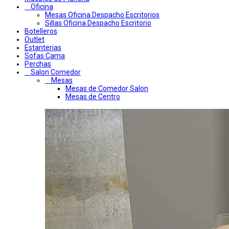
Oficina
Mesas Oficina Despacho Escritorios
Sillas Oficina Despacho Escritorio
Botelleros
Outlet
Estanterias
Sofas Cama
Perchas
Salon Comedor
Mesas
Mesas de Comedor Salon
Mesas de Centro