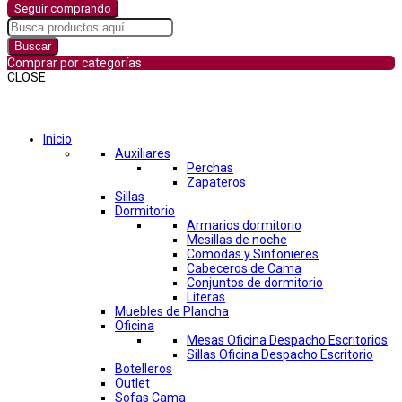
Seguir comprando
Buscar
Comprar por categorías
CLOSE
Comprar por categorías
Inicio
Auxiliares
Perchas
Zapateros
Sillas
Dormitorio
Armarios dormitorio
Mesillas de noche
Comodas y Sinfonieres
Cabeceros de Cama
Conjuntos de dormitorio
Literas
Muebles de Plancha
Oficina
Mesas Oficina Despacho Escritorios
Sillas Oficina Despacho Escritorio
Botelleros
Outlet
Sofas Cama