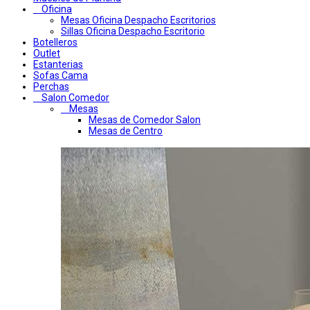
Oficina
Mesas Oficina Despacho Escritorios
Sillas Oficina Despacho Escritorio
Botelleros
Outlet
Estanterias
Sofas Cama
Perchas
Salon Comedor
Mesas
Mesas de Comedor Salon
Mesas de Centro