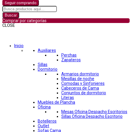
Seguir comprando
Buscar
Comprar por categorías
CLOSE
Comprar por categorías
Inicio
Auxiliares
Perchas
Zapateros
Sillas
Dormitorio
Armarios dormitorio
Mesillas de noche
Comodas y Sinfonieres
Cabeceros de Cama
Conjuntos de dormitorio
Literas
Muebles de Plancha
Oficina
Mesas Oficina Despacho Escritorios
Sillas Oficina Despacho Escritorio
Botelleros
Outlet
Sofas Cama