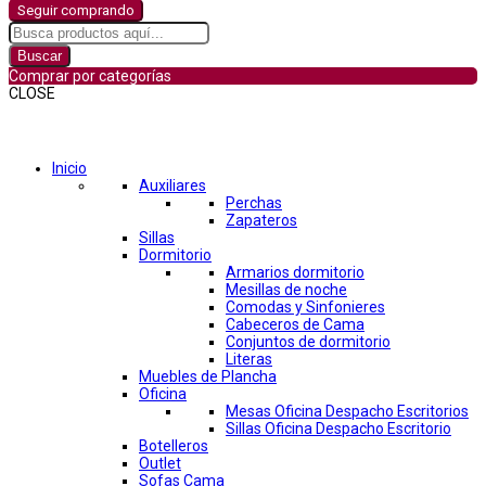
Seguir comprando
Buscar
Comprar por categorías
CLOSE
Comprar por categorías
Inicio
Auxiliares
Perchas
Zapateros
Sillas
Dormitorio
Armarios dormitorio
Mesillas de noche
Comodas y Sinfonieres
Cabeceros de Cama
Conjuntos de dormitorio
Literas
Muebles de Plancha
Oficina
Mesas Oficina Despacho Escritorios
Sillas Oficina Despacho Escritorio
Botelleros
Outlet
Sofas Cama