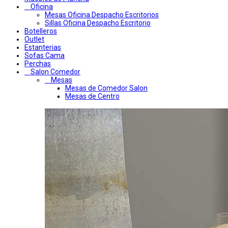
Oficina
Mesas Oficina Despacho Escritorios
Sillas Oficina Despacho Escritorio
Botelleros
Outlet
Estanterias
Sofas Cama
Perchas
Salon Comedor
Mesas
Mesas de Comedor Salon
Mesas de Centro