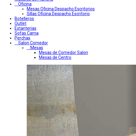
Oficina
Mesas Oficina Despacho Escritorios
Sillas Oficina Despacho Escritorio
Botelleros
Outlet
Estanterias
Sofas Cama
Perchas
Salon Comedor
Mesas
Mesas de Comedor Salon
Mesas de Centro