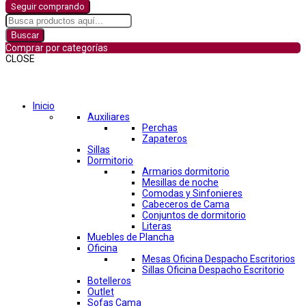
Seguir comprando
Buscar
Comprar por categorías
CLOSE
Comprar por categorías
Inicio
Auxiliares
Perchas
Zapateros
Sillas
Dormitorio
Armarios dormitorio
Mesillas de noche
Comodas y Sinfonieres
Cabeceros de Cama
Conjuntos de dormitorio
Literas
Muebles de Plancha
Oficina
Mesas Oficina Despacho Escritorios
Sillas Oficina Despacho Escritorio
Botelleros
Outlet
Sofas Cama