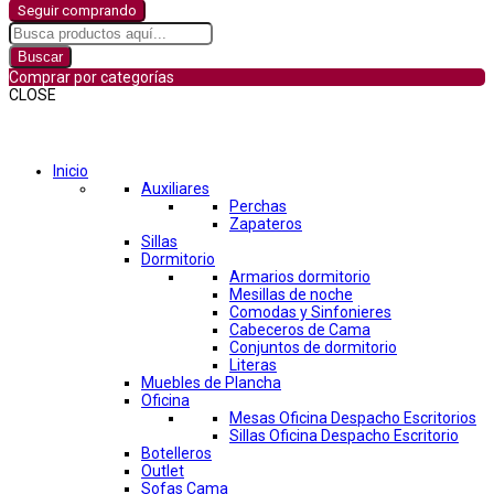
Seguir comprando
Buscar
Comprar por categorías
CLOSE
Comprar por categorías
Inicio
Auxiliares
Perchas
Zapateros
Sillas
Dormitorio
Armarios dormitorio
Mesillas de noche
Comodas y Sinfonieres
Cabeceros de Cama
Conjuntos de dormitorio
Literas
Muebles de Plancha
Oficina
Mesas Oficina Despacho Escritorios
Sillas Oficina Despacho Escritorio
Botelleros
Outlet
Sofas Cama