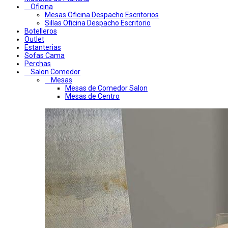
Oficina
Mesas Oficina Despacho Escritorios
Sillas Oficina Despacho Escritorio
Botelleros
Outlet
Estanterias
Sofas Cama
Perchas
Salon Comedor
Mesas
Mesas de Comedor Salon
Mesas de Centro