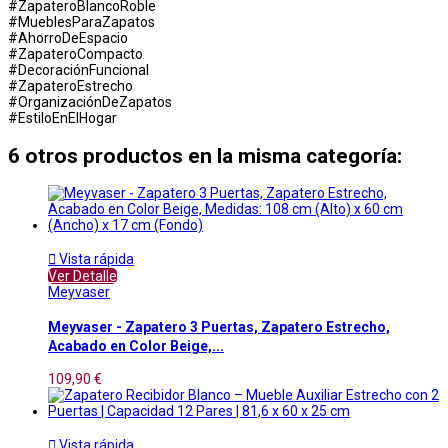
#ZapateroBlancoRoble
#MueblesParaZapatos
#AhorroDeEspacio
#ZapateroCompacto
#DecoraciónFuncional
#ZapateroEstrecho
#OrganizaciónDeZapatos
#EstiloEnElHogar
6 otros productos en la misma categoría:

Vista rápida
Ver Detalle
Meyvaser
Meyvaser - Zapatero 3 Puertas, Zapatero Estrecho,
Acabado en Color Beige,...
109,90 €

Vista rápida